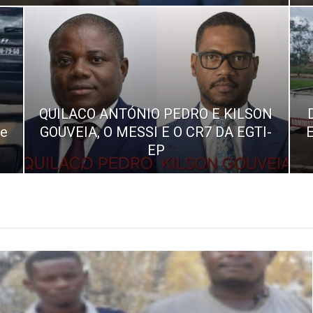
QUILACO ANTÓNIO PEDRO E KILSON
de
GOUVEIA, O MESSI E O CR7 DA EGTI-
E
EP