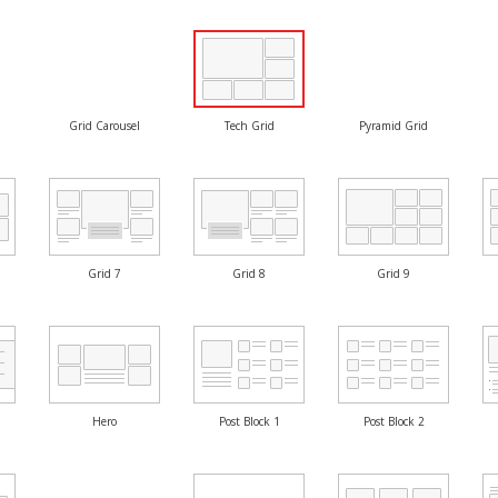
Grid Carousel
Tech Grid
Pyramid Grid
Grid 7
Grid 8
Grid 9
Hero
Post Block 1
Post Block 2