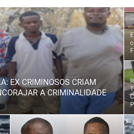
E
c
F
: EX CRIMINOSOS CRIAM
R
T
NCORAJAR A CRIMINALIDADE
C
P