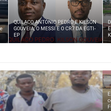
QUILACO ANTÓNIO PEDRO E KILSON
D
de
GOUVEIA, O MESSI E O CR7 DA EGTI-
E
EP
K
E
c
F