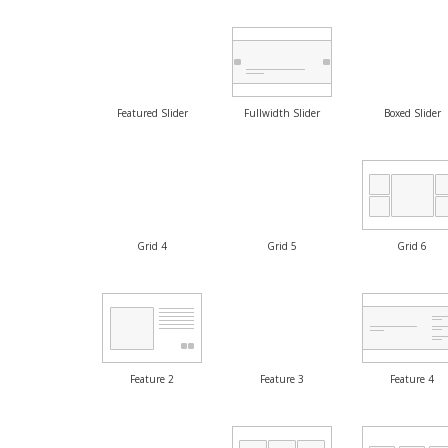
Featured Slider
Fullwidth Slider
Boxed Slider
Grid 4
Grid 5
Grid 6
Feature 2
Feature 3
Feature 4