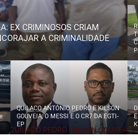
: EX CRIMINOSOS CRIAM
R
T
CORAJAR A CRIMINALIDADE
C
P
QUILACO ANTÓNIO PEDRO E KILSON
D
e
GOUVEIA, O MESSI E O CR7 DA EGTI-
E
EP
K