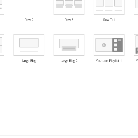
Row 2
Row 3
Row Tall
Large Blog
Large Blog 2
Youtube Playlist 1
Y