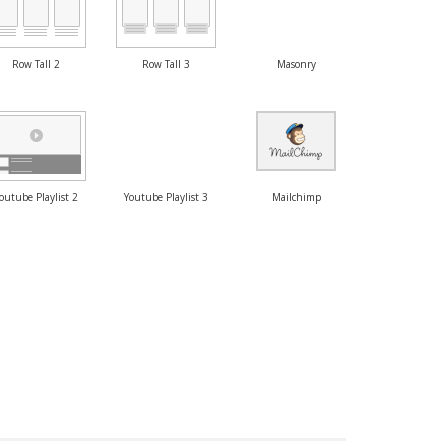
Row Tall 2
Row Tall 3
Masonry
outube Playlist 2
Youtube Playlist 3
Mailchimp