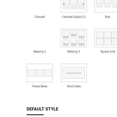
Carousel
Carousel (Layout 2)
Row
Masonry 2
Masonry 3
Square Grid
Promo Boxes
ShortCodes
DEFAULT STYLE