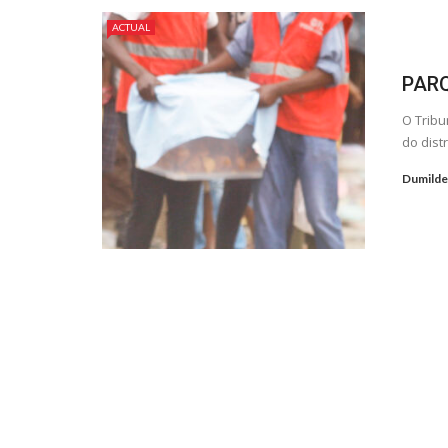
ACTUAL
PARQ
O Tribu
do dist
Dumilde