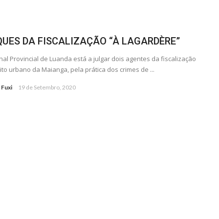
UES DA FISCALIZAÇÃO “À LAGARDÈRE”
nal Provincial de Luanda está a julgar dois agentes da fiscalização
rito urbano da Maianga, pela prática dos crimes de ...
 Fuxi
19 de Setembro, 2020