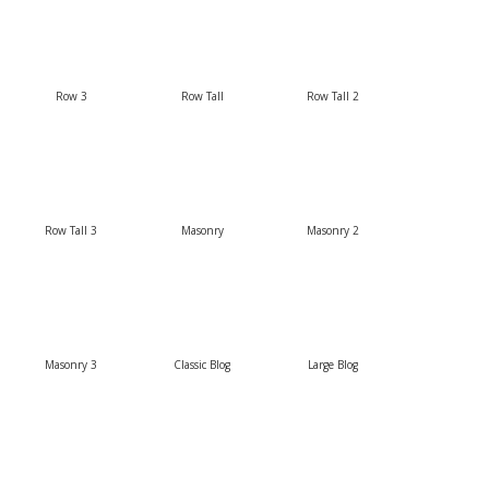
Row 3
Row Tall
Row Tall 2
Row Tall 3
Masonry
Masonry 2
Masonry 3
Classic Blog
Large Blog