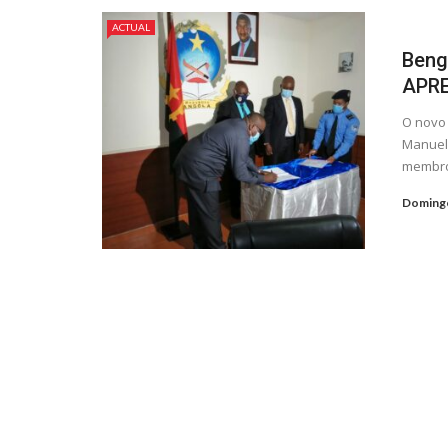
ACTUAL
Beng
APR
O novo 
Manuel 
membros
Doming