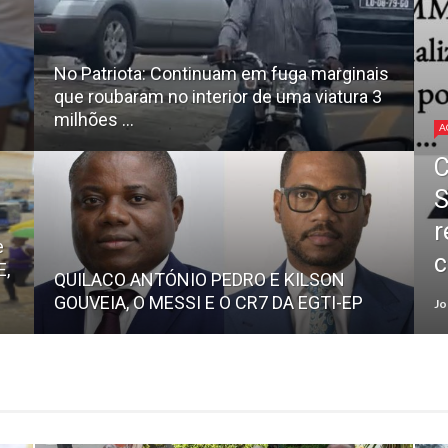
No Patriota: Continuam em fuga marginais
que roubaram no interior de uma viatura 3
milhões ...
A
C
S
r
e
c
E,
QUILACO ANTÓNIO PEDRO E KILSON
GOUVEIA, O MESSI E O CR7 DA EGTI-EP
Jo