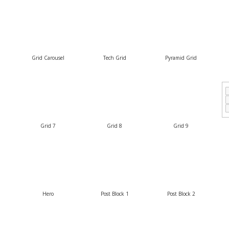
Grid Carousel
Tech Grid
Pyramid Grid
Grid 7
Grid 8
Grid 9
Hero
Post Block 1
Post Block 2