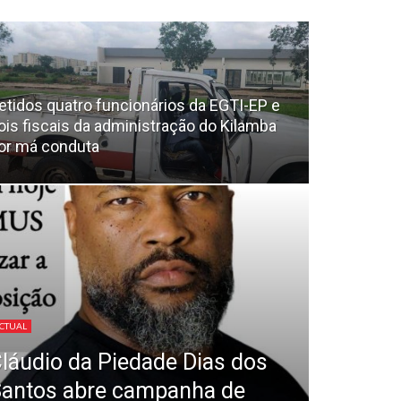
etidos quatro funcionários da EGTI-EP e
ois fiscais da administração do Kilamba
or má conduta
CTUAL
láudio da Piedade Dias dos
antos abre campanha de