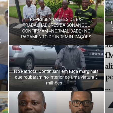
REPRESENTANTES DE EX-
TRABALHADORES DA SONANGOL
CONFIRMAM «NORMALIDADE» NO
PAGAMENTO DE INDEMINIZAÇÕES
:
No Patriota: Continuam em fuga marginais
que roubaram no interior de uma viatura 3
milhões ...