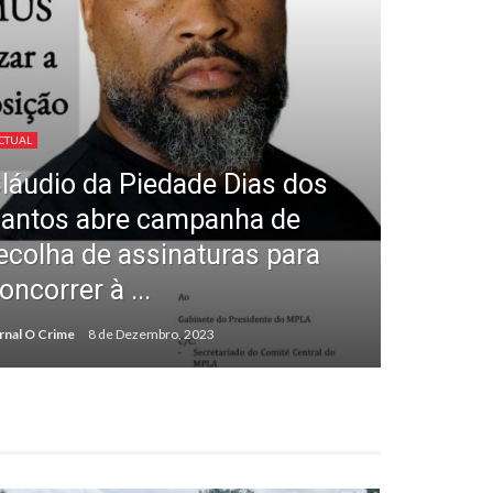
CTUAL
láudio da Piedade Dias dos
antos abre campanha de
ecolha de assinaturas para
oncorrer à ...
rnal O Crime
8 de Dezembro, 2023