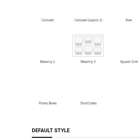
Carousel
Carousel (Layout 2)
Row
Masonry 2
Masonry 3
Square Grid
Promo Boxes
ShortCodes
DEFAULT STYLE