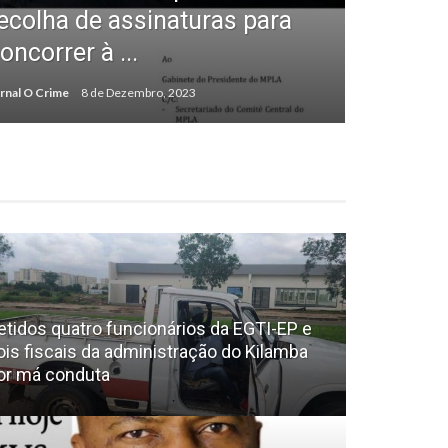
ecolha de assinaturas para
oncorrer à ...
rnal O Crime
8 de Dezembro, 2023
etidos quatro funcionários da EGTI-EP e
ois fiscais da administração do Kilamba
or má conduta