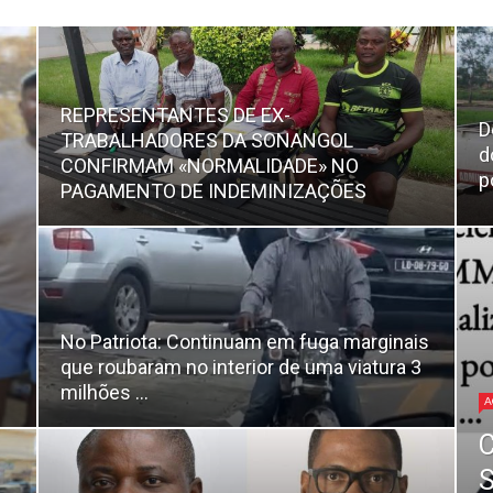
REPRESENTANTES DE EX-
D
TRABALHADORES DA SONANGOL
d
CONFIRMAM «NORMALIDADE» NO
p
PAGAMENTO DE INDEMINIZAÇÕES
No Patriota: Continuam em fuga marginais
que roubaram no interior de uma viatura 3
milhões ...
A
C
S