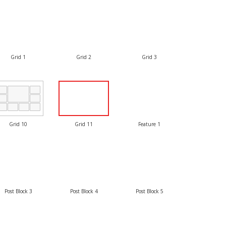
Grid 1
Grid 2
Grid 3
Grid 10
Grid 11
Feature 1
Post Block 3
Post Block 4
Post Block 5