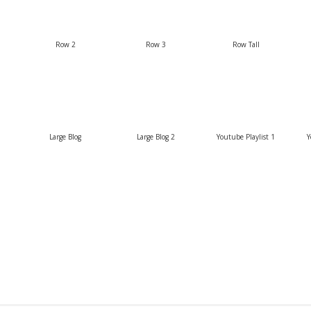
Row 2
Row 3
Row Tall
Large Blog
Large Blog 2
Youtube Playlist 1
Y