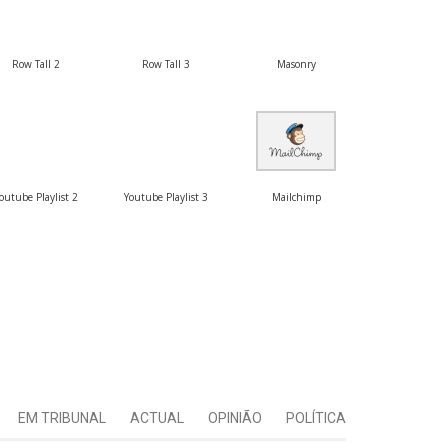
Row Tall 2
Row Tall 3
Masonry
outube Playlist 2
Youtube Playlist 3
Mailchimp
EM TRIBUNAL
ACTUAL
OPINIÃO
POLÍTICA