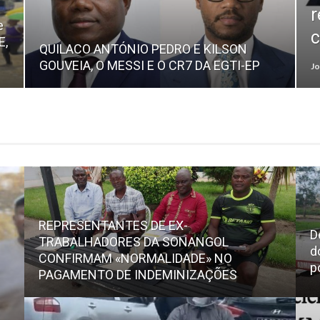
r
e
c
E,
QUILACO ANTÓNIO PEDRO E KILSON
GOUVEIA, O MESSI E O CR7 DA EGTI-EP
Jo
REPRESENTANTES DE EX-
D
TRABALHADORES DA SONANGOL
d
CONFIRMAM «NORMALIDADE» NO
p
PAGAMENTO DE INDEMINIZAÇÕES