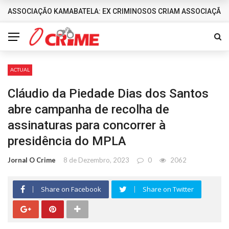
ASSOCIAÇÃO KAMABATELA: EX CRIMINOSOS CRIAM ASSOCIAÇÃO 
DESTAQUES
ACTUAL
Cláudio da Piedade Dias dos Santos
abre campanha de recolha de
assinaturas para concorrer à
presidência do MPLA
Jornal O Crime
8 de Dezembro, 2023
0
2062
Share on Facebook
Share on Twitter