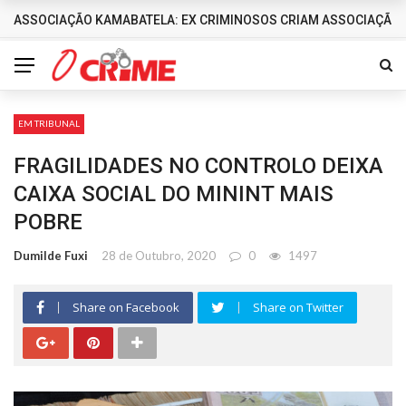
ASSOCIAÇÃO KAMABATELA: EX CRIMINOSOS CRIAM ASSOCIAÇÃO 
DESTAQUES
EM TRIBUNAL
FRAGILIDADES NO CONTROLO DEIXA
CAIXA SOCIAL DO MININT MAIS
POBRE
Dumilde Fuxi
28 de Outubro, 2020
0
1497
Share on Facebook
Share on Twitter