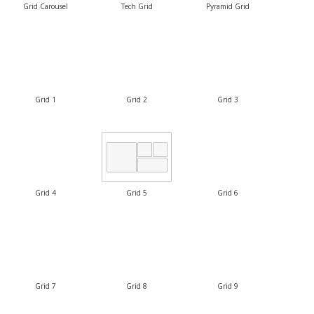
Grid Carousel
Tech Grid
Pyramid Grid
Grid 1
Grid 2
Grid 3
Grid 4
Grid 5
Grid 6
Grid 7
Grid 8
Grid 9