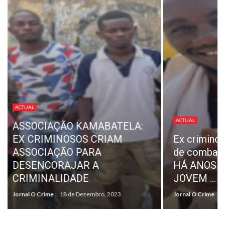
ACTUAL
REPRESE
ACTUAL
TRABALH
Ex criminoso cria associação
SONANGO
de combate à criminalidade:
«NORMAL
HÁ ANOS FORA DO CRIME,
PAGAMEN
JOVEM ...
INDEMIN
Jornal O Crime
18 de Dezembro, 2023
Jornal O Crime