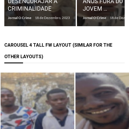
ANOS FORA DO CRIME,
PAGAMENTO DE
JOVEM ...
INDEMINIZAÇÕ
Jornal O Crime
18 de Dezembro, 2023
Jornal O Crime
18 de Dez
CAROUSEL 4 TALL FW LAYOUT (SIMILAR FOR THE
OTHER LAYOUTS)
ACTUAL