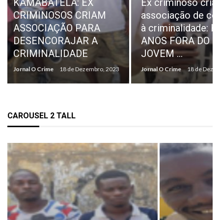
Ex criminoso cria
DA SONANGOL
associação de combate
CONFIRMAM
à criminalidade: HÁ
«NORMALIDADE
ANOS FORA DO CRIME,
PAGAMENTO DE
JOVEM ...
INDEMINIZAÇÕ
Jornal O Crime
18 de Dezembro, 2023
Jornal O Crime
18 de Dez
CAROUSEL 2 TALL