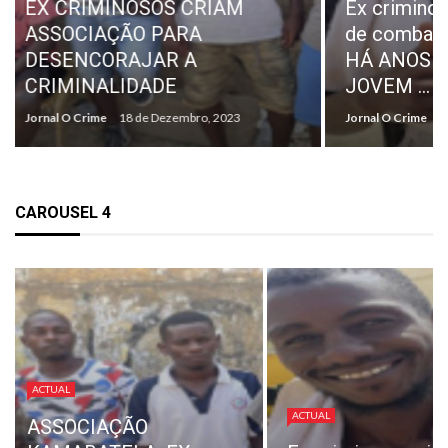
Ex criminoso cria associação
SONANGO
de combate à criminalidade:
«NORMAL
HÁ ANOS FORA DO CRIME,
PAGAMEN
JOVEM ...
INDEMIN
Jornal O Crime
18 de Dezembro, 2023
Jornal O Crime
CAROUSEL 4
ACTUAL
REPRESENTANT
ACTUAL
EX-TRABALHAD