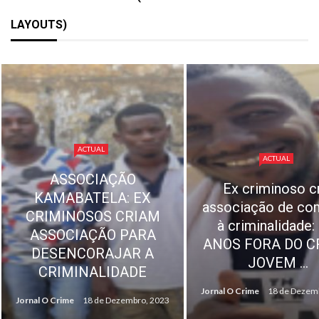
LAYOUTS)
ACTUAL
ACTUAL
REPRESENTANTE
Ex criminoso cria
EX-TRABALHAD
associação de combate
DA SONANGO
à criminalidade: HÁ
CONFIRMA
ANOS FORA DO CRIME,
«NORMALIDADE
JOVEM ...
PAGAMENTO 
INDEMINIZAÇ
Jornal O Crime
18 de Dezembro, 2023
Jornal O Crime
18 de Dezem