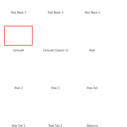
Post Block 3
Post Block 4
Post Block 5
Carousel
Carousel (Layout 2)
Row
Row 2
Row 3
Row Tall
Row Tall 2
Row Tall 3
Masonry