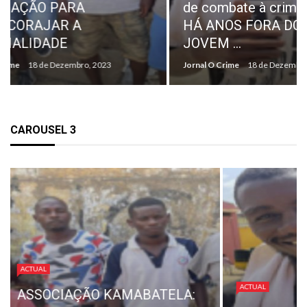
de combate à criminalidade:
«NORMAL
HÁ ANOS FORA DO CRIME,
PAGAMEN
JOVEM ...
INDEMIN
Jornal O Crime
18 de Dezembro, 2023
Jornal O Crime
CAROUSEL 3
ACTUAL
REPRESE
ACTUAL
TRABALH