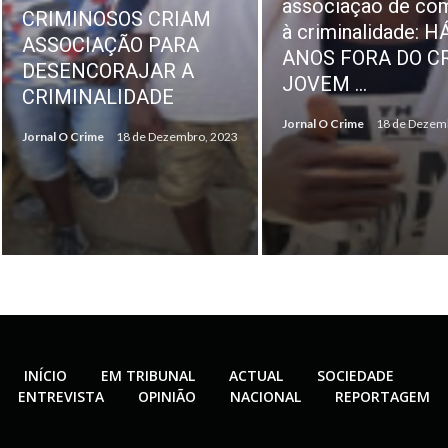
associação de combate
DA SONANGOL
à criminalidade: HÁ
CONFIRMAM
ANOS FORA DO CRIME,
«NORMALIDADE»
JOVEM ...
PAGAMENTO DE
INDEMINIZAÇÕE
Jornal O Crime
18 de Dezembro, 2023
Jornal O Crime
18 de Dezem
INÍCIO
EM TRIBUNAL
ACTUAL
SOCIEDADE
ENTREVISTA
OPINIÃO
NACIONAL
REPORTAGEM