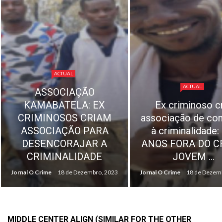
ACTUAL
REPRESENTANTE
ACTUAL
EX-TRABALHAD
Ex criminoso cria
DA SONANGO
associação de combate
CONFIRMA
à criminalidade: HÁ
«NORMALIDADE
ANOS FORA DO CRIME,
PAGAMENTO 
JOVEM ...
INDEMINIZAÇ
Jornal O Crime
18 de Dezembro, 2023
Jornal O Crime
18 de Dezem
MIDDLE CENTER ALIGN (SIMILAR FOR THE OTHER