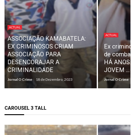
ACTUAL
REPRESE
ACTUAL
TRABALH
Ex criminoso cria associação
SONANGO
de combate à criminalidade:
«NORMAL
HÁ ANOS FORA DO CRIME,
PAGAMEN
JOVEM ...
INDEMIN
Jornal O Crime
18 de Dezembro, 2023
Jornal O Crime
CAROUSEL 3 TALL