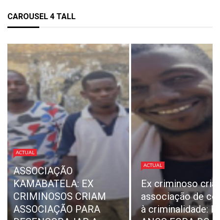
CAROUSEL 4 TALL
ACTUAL
REPRESENTANT
ACTUAL
EX-TRABALHAD
Ex criminoso cria
DA SONANGOL
associação de combate
CONFIRMAM
à criminalidade: HÁ
«NORMALIDADE