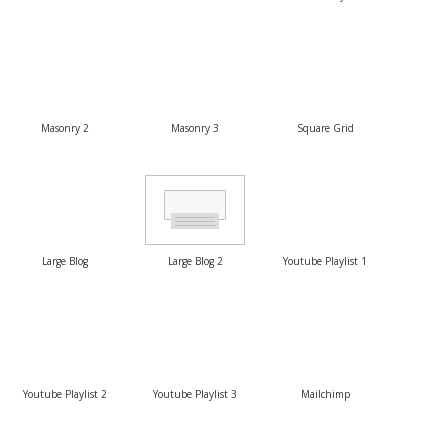
Masonry 2
Masonry 3
Square Grid
Large Blog
Large Blog 2
Youtube Playlist 1
Youtube Playlist 2
Youtube Playlist 3
Mailchimp