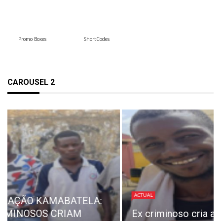
Promo Boxes
ShortCodes
CAROUSEL 2
ACTUAL
REPRESE
ACTUAL
TRABALH
Ex criminoso cria associação
SONANGO