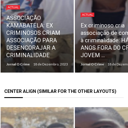
REPRESENTANTE
ACTUAL
EX-TRABALHADO
Ex criminoso cria
DA SONANGOL
associação de combate
CONFIRMAM
à criminalidade: HÁ
«NORMALIDADE»
ANOS FORA DO CRIME,
PAGAMENTO DE
JOVEM ...
INDEMINIZAÇÕE
Jornal O Crime
18 de Dezembro, 2023
Jornal O Crime
18 de Dezem
CENTER ALIGN (SIMILAR FOR THE OTHER LAYOUTS)