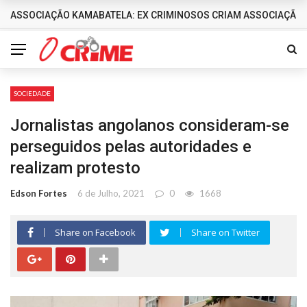
ASSOCIAÇÃO KAMABATELA: EX CRIMINOSOS CRIAM ASSOCIAÇÃO 
DESTAQUES
SOCIEDADE
Jornalistas angolanos consideram-se
perseguidos pelas autoridades e
realizam protesto
Edson Fortes
6 de Julho, 2021
0
1668
Share on Facebook
Share on Twitter