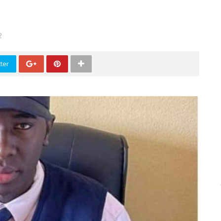
2
ter