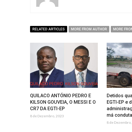
RELATED ARTICLES
MORE FROM AUTHOR
MORE FRO
QUILACO ANTÓNIO PEDRO E
Detidos qua
KILSON GOUVEIA, O MESSI E O
EGTI-EP e d
CR7 DA EGTI-EP
administra
má condut
8 de Dezembro, 2023
8 de Dezembro,