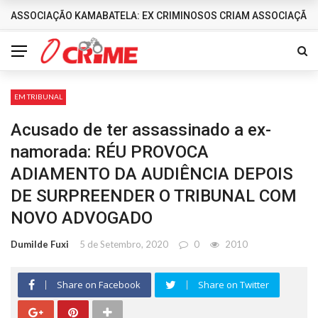
ASSOCIAÇÃO KAMABATELA: EX CRIMINOSOS CRIAM ASSOCIAÇÃO 
DESTAQUES
EM TRIBUNAL
Acusado de ter assassinado a ex-
namorada: RÉU PROVOCA
ADIAMENTO DA AUDIÊNCIA DEPOIS
DE SURPREENDER O TRIBUNAL COM
NOVO ADVOGADO
Dumilde Fuxi
5 de Setembro, 2020
0
2010
Share on Facebook
Share on Twitter