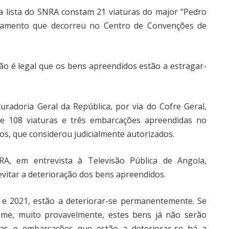
 lista do SNRA constam 21 viaturas do major “Pedro
julgamento que decorreu no Centro de Convenções de
lão é legal que os bens apreendidos estão a estragar-
uradoria Geral da República, por via do Cofre Geral,
e 108 viaturas e três embarcações apreendidas no
os, que considerou judicialmente autorizados.
RA, em entrevista à Televisão Pública de Angola,
 evitar a deterioração dos bens apreendidos.
 e 2021, estão a deteriorar-se permanentemente. Se
rime, muito provavelmente, estes bens já não serão
uras e embarcações que estão a deteriorar-se há a