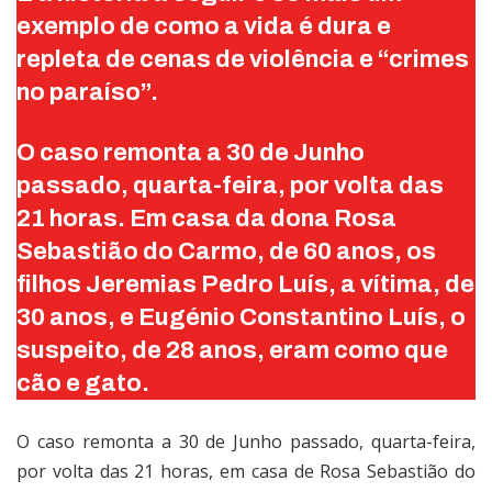
exemplo de como a vida é dura e
repleta de cenas de violência e “crimes
no paraíso”.
O caso remonta a 30 de Junho
passado, quarta-feira, por volta das
21 horas. Em casa da dona Rosa
Sebastião do Carmo, de 60 anos, os
filhos Jeremias Pedro Luís, a vítima, de
30 anos, e Eugénio Constantino Luís, o
suspeito, de 28 anos, eram como que
cão e gato.
O caso remonta a 30 de Junho passado, quarta-feira,
por volta das 21 horas, em casa de Rosa Sebastião do