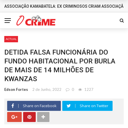
ASSOCIAÇÃO KAMABATELA: EX CRIMINOSOS CRIAM ASSOCIAÇÃO 
DESTAQUES
ACTUAL
DETIDA FALSA FUNCIONÁRIA DO
FUNDO HABITACIONAL POR BURLA
DE MAIS DE 14 MILHÕES DE
KWANZAS
Edson Fortes
2 de Junho, 2022
0
1227
Share on Facebook
Share on Twitter