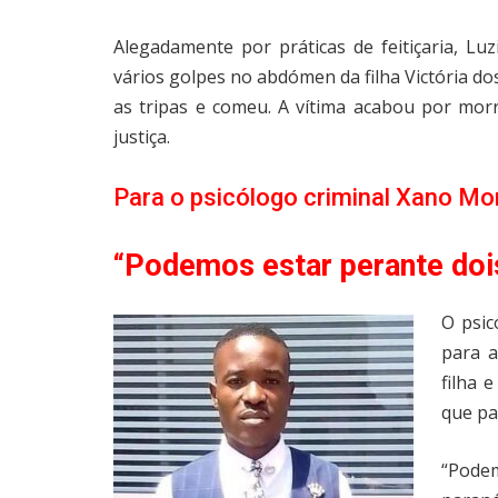
Alegadamente por práticas de feitiçaria, L
vários golpes no abdómen da filha Victória d
as tripas e comeu. A vítima acabou por mor
justiça.
Para o psicólogo criminal Xano Mor
“Podemos estar perante doi
O psic
para a
filha 
que pa
“Pode