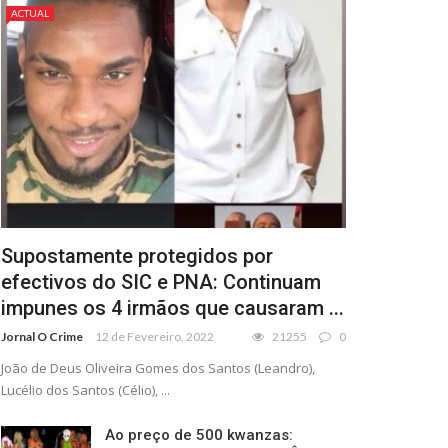
ACTUAL
Supostamente protegidos por
efectivos do SIC e PNA: Continuam
impunes os 4 irmãos que causaram ...
Jornal O Crime
12 de Fevereiro, 2022
21255
0
João de Deus Oliveira Gomes dos Santos (Leandro),
Lucélio dos Santos (Célio), ...
Ao preço de 500 kwanzas: