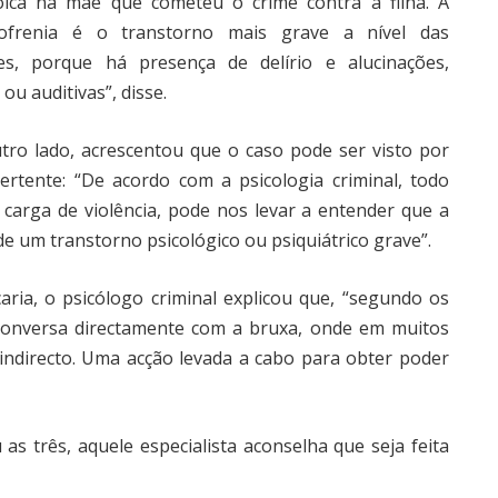
ica na mãe que cometeu o crime contra a filha. A
zofrenia é o transtorno mais grave a nível das
es, porque há presença de delírio e alucinações,
 ou auditivas”, disse.
tro lado, acrescentou que o caso pode ser visto por
ertente: “De acordo com a psicologia criminal, todo
 carga de violência, pode nos levar a entender que a
e um transtorno psicológico ou psiquiátrico grave”.
aria, o psicólogo criminal explicou que, “segundo os
e conversa directamente com a bruxa, onde em muitos
u indirecto. Uma acção levada a cabo para obter poder
 três, aquele especialista aconselha que seja feita