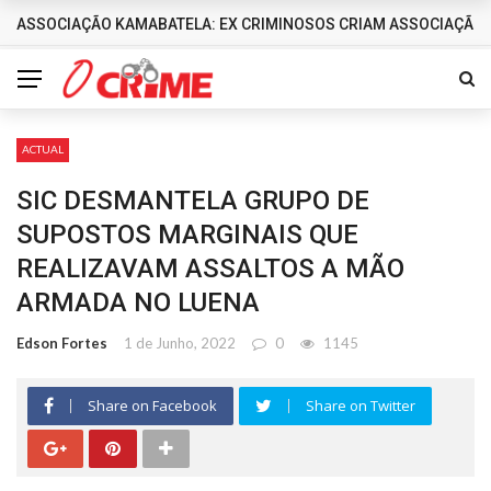
ASSOCIAÇÃO KAMABATELA: EX CRIMINOSOS CRIAM ASSOCIAÇÃO 
DESTAQUES
ACTUAL
SIC DESMANTELA GRUPO DE
SUPOSTOS MARGINAIS QUE
REALIZAVAM ASSALTOS A MÃO
ARMADA NO LUENA
Edson Fortes
1 de Junho, 2022
0
1145
Share on Facebook
Share on Twitter