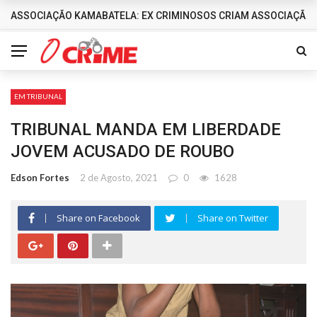
ASSOCIAÇÃO KAMABATELA: EX CRIMINOSOS CRIAM ASSOCIAÇÃO 
DESTAQUES
EM TRIBUNAL
TRIBUNAL MANDA EM LIBERDADE
JOVEM ACUSADO DE ROUBO
Edson Fortes
2 de Agosto, 2021
0
1628
Share on Facebook
Share on Twitter