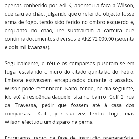
apenas conhecido por Adi K, apontou a faca a Wilson,
que caiu ao chão, julgando que o referido objecto fosse
arma de fogo, tendo sido ferido no ombro esquerdo e,
enquanto no chão, lhe subtraíram a carteira que
continha documentos diversos e AKZ 72.000,00 (setenta
e dois mil kwanzas).
Seguidamente, o réu e os comparsas puseram-se em
fuga, escalando o muro do citado quintalão do Petro.
Embora estivessem encapuzados durante o assalto,
Wilson pôde reconhecer
Kaito, tendo, no dia seguinte,
ido até à residência daquele, sita no bairro
Golf 2, rua
da Travessa, pedir que fossem até à casa dos
comparsas.
Kaito, por sua vez, tentou fugir, mas
Wilson efectuou um disparo na perna.
Entretanto, tanto na fase de instrução preparatória,