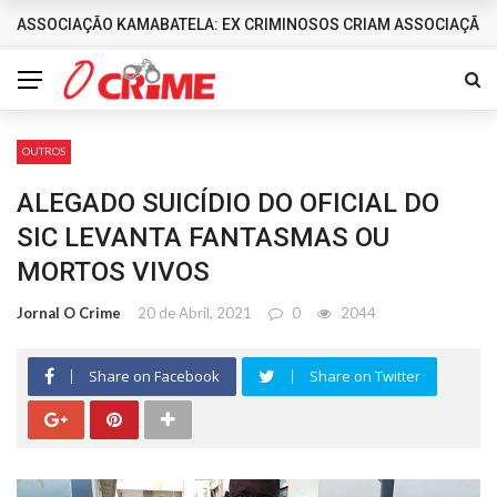
ASSOCIAÇÃO KAMABATELA: EX CRIMINOSOS CRIAM ASSOCIAÇÃO 
DESTAQUES
OUTROS
ALEGADO SUICÍDIO DO OFICIAL DO
SIC LEVANTA FANTASMAS OU
MORTOS VIVOS
Jornal O Crime
20 de Abril, 2021
0
2044
Share on Facebook
Share on Twitter