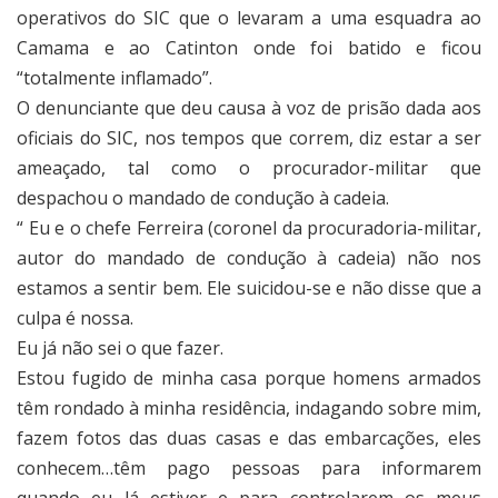
operativos do SIC que o levaram a uma esquadra ao
Camama e ao Catinton onde foi batido e ficou
“totalmente inflamado”.
O denunciante que deu causa à voz de prisão dada aos
oficiais do SIC, nos tempos que correm, diz estar a ser
ameaçado, tal como o procurador-militar que
despachou o mandado de condução à cadeia.
“ Eu e o chefe Ferreira (coronel da procuradoria-militar,
autor do mandado de condução à cadeia) não nos
estamos a sentir bem. Ele suicidou-se e não disse que a
culpa é nossa.
Eu já não sei o que fazer.
Estou fugido de minha casa porque homens armados
têm rondado à minha residência, indagando sobre mim,
fazem fotos das duas casas e das embarcações, eles
conhecem…têm pago pessoas para informarem
quando eu lá estiver e para controlarem os meus