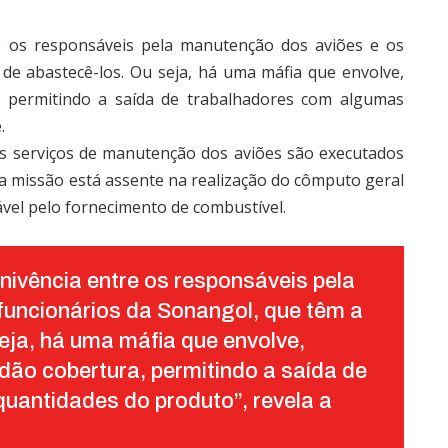
e os responsáveis pela manutenção dos aviões e os
de abastecê-los. Ou seja, há uma máfia que envolve,
a, permitindo a saída de trabalhadores com algumas
.
os serviços de manutenção dos aviões são executados
ja missão está assente na realização do cômputo geral
el pelo fornecimento de combustível.
nivência entre os responsáveis pela
funcionários da Sonangol, que têm a
eja, há uma máfia que envolve,
dão cobertura, permitindo a saída de
uantidades do produto”, revela a