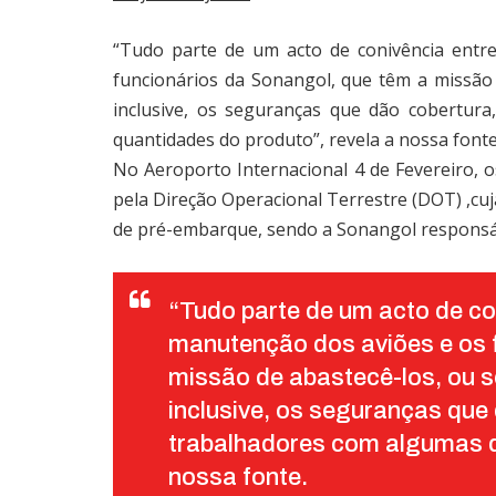
“Tudo parte de um acto de conivência entr
funcionários da Sonangol, que têm a missão 
inclusive, os seguranças que dão cobertur
quantidades do produto”, revela a nossa fonte
No Aeroporto Internacional 4 de Fevereiro, 
pela Direção Operacional Terrestre (DOT) ,cu
de pré-embarque, sendo a Sonangol responsáv
“Tudo parte de um acto de co
manutenção dos aviões e os 
missão de abastecê-los, ou s
inclusive, os seguranças que 
trabalhadores com algumas q
nossa fonte.