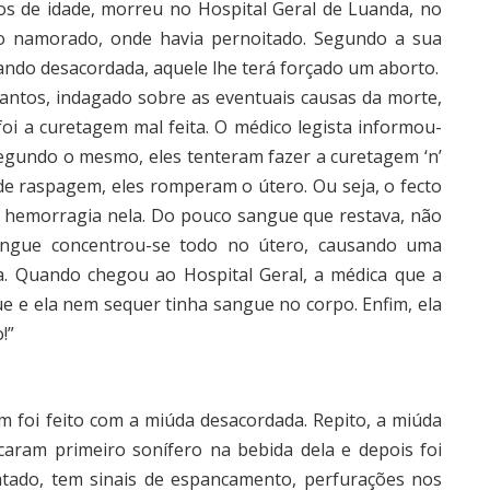
os de idade, morreu no Hospital Geral de Luanda, no
 do namorado, onde havia pernoitado. Segundo a sua
quando desacordada, aquele lhe terá forçado um aborto.
 Santos, indagado sobre as eventuais causas da morte,
foi a curetagem mal feita. O médico legista informou-
egundo o mesmo, eles tenteram fazer a curetagem ‘n’
de raspagem, eles romperam o útero. Ou seja, o fecto
a hemorragia nela. Do pouco sangue que restava, não
angue concentrou-se todo no útero, causando uma
 Quando chegou ao Hospital Geral, a médica que a
e e ela nem sequer tinha sangue no corpo. Enfim, ela
!”
m foi feito com a miúda desacordada. Repito, a miúda
caram primeiro sonífero na bebida dela e depois foi
latado, tem sinais de espancamento, perfurações nos