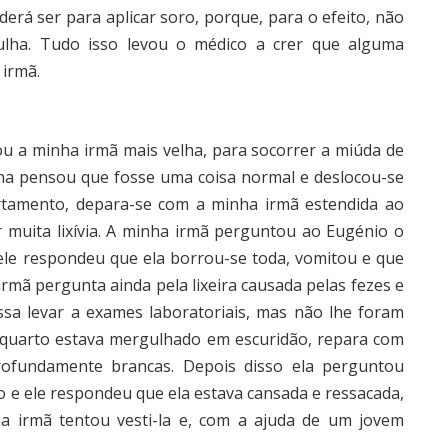
derá ser para aplicar soro, porque, para o efeito, não
ulha. Tudo isso levou o médico a crer que alguma
 irmã.
ou a minha irmã mais velha, para socorrer a miúda de
ha pensou que fosse uma coisa normal e deslocou-se
tamento, depara-se com a minha irmã estendida ao
r muita lixívia. A minha irmã perguntou ao Eugénio o
 ele respondeu que ela borrou-se toda, vomitou e que
irmã pergunta ainda pela lixeira causada pelas fezes e
ossa levar a exames laboratoriais, mas não lhe foram
o quarto estava mergulhado em escuridão, repara com
ofundamente brancas. Depois disso ela perguntou
 e ele respondeu que ela estava cansada e ressacada,
a irmã tentou vesti-la e, com a ajuda de um jovem