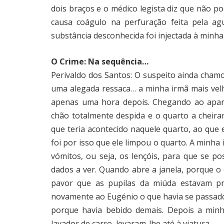
dois braços e o médico legista diz que não po
causa coágulo na perfuração feita pela ag
substância desconhecida foi injectada à minha
O Crime: Na sequência…
Perivaldo dos Santos: O suspeito ainda cham
uma alegada ressaca… a minha irmã mais vel
apenas uma hora depois. Chegando ao apar
chão totalmente despida e o quarto a cheira
que teria acontecido naquele quarto, ao que
foi por isso que ele limpou o quarto. A minha 
vómitos, ou seja, os lençóis, para que se p
dados a ver. Quando abre a janela, porque 
pavor que as pupilas da miúda estavam pr
novamente ao Eugénio o que havia se passado
porque havia bebido demais. Depois a minh
lavador de carro, levaram-lhe até à viatura.