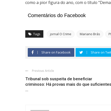
como a pior figura do ano, com o título “Dema
Comentários do Facebook
Tags
jornal O Crime
Mariano Brás
P
Share on Facebook
Share on Twit
Previous Article
Tribunal sob suspeita de beneficiar
criminoso: Há provas mais do que suficiente
...