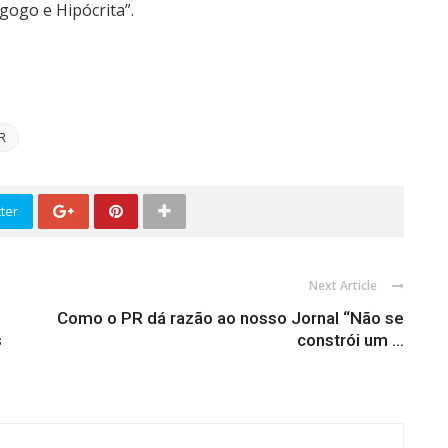
gogo e Hipócrita”.
R
ter
Next Article
Como o PR dá razão ao nosso Jornal “Não se
s
constrói um ...