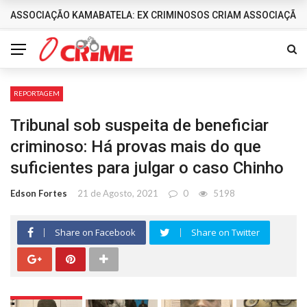
ASSOCIAÇÃO KAMABATELA: EX CRIMINOSOS CRIAM ASSOCIAÇÃO 
DESTAQUES
REPORTAGEM
Tribunal sob suspeita de beneficiar
criminoso: Há provas mais do que
suficientes para julgar o caso Chinho
Edson Fortes
21 de Agosto, 2021
0
5198
Share on Facebook
Share on Twitter