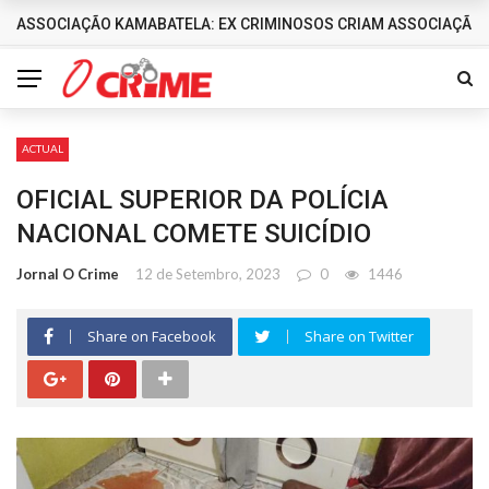
ASSOCIAÇÃO KAMABATELA: EX CRIMINOSOS CRIAM ASSOCIAÇÃO 
DESTAQUES
ACTUAL
OFICIAL SUPERIOR DA POLÍCIA
NACIONAL COMETE SUICÍDIO
Jornal O Crime
12 de Setembro, 2023
0
1446
Share on Facebook
Share on Twitter