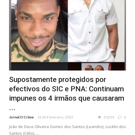
Supostamente protegidos por
efectivos do SIC e PNA: Continuam
impunes os 4 irmãos que causaram
...
Jornal O Crime
12 de Fevereiro, 2022
21255
0
João de Deus Oliveira Gomes dos Santos (Leandro), Lucélio dos
Santos (Célio), ...