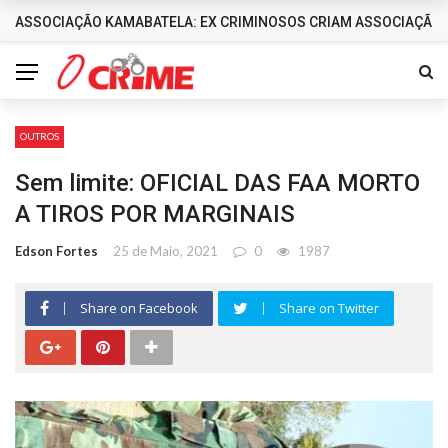
ASSOCIAÇÃO KAMABATELA: EX CRIMINOSOS CRIAM ASSOCIAÇÃO 
DESTAQUES
OUTROS
Sem limite: OFICIAL DAS FAA MORTO
A TIROS POR MARGINAIS
Edson Fortes
25 de Maio, 2021
0
1987
Share on Facebook
Share on Twitter