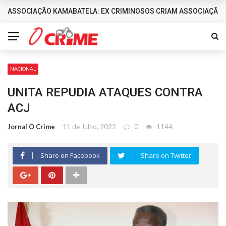
ASSOCIAÇÃO KAMABATELA: EX CRIMINOSOS CRIAM ASSOCIAÇÃO 
DESTAQUES
NACIONAL
UNITA REPUDIA ATAQUES CONTRA
ACJ
Jornal O Crime
11 de Julho, 2022
0
1144
Share on Facebook
Share on Twitter