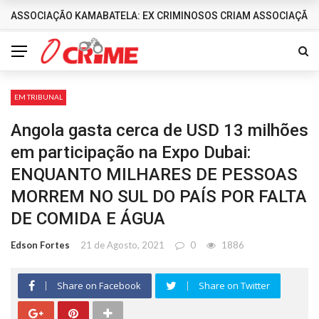
ASSOCIAÇÃO KAMABATELA: EX CRIMINOSOS CRIAM ASSOCIAÇÃO 
DESTAQUES
EM TRIBUNAL
Angola gasta cerca de USD 13 milhões
em participação na Expo Dubai:
ENQUANTO MILHARES DE PESSOAS
MORREM NO SUL DO PAÍS POR FALTA
DE COMIDA E ÁGUA
Edson Fortes
21 de Agosto, 2021
0
1886
Share on Facebook
Share on Twitter