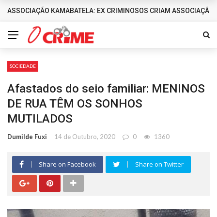
ASSOCIAÇÃO KAMABATELA: EX CRIMINOSOS CRIAM ASSOCIAÇÃO 
DESTAQUES
SOCIEDADE
Afastados do seio familiar: MENINOS
DE RUA TÊM OS SONHOS
MUTILADOS
Dumilde Fuxi
14 de Outubro, 2020
0
1360
Share on Facebook
Share on Twitter