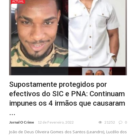
ACTUAL
Supostamente protegidos por
efectivos do SIC e PNA: Continuam
impunes os 4 irmãos que causaram
...
Jornal O Crime
12 de Fevereiro, 2022
21252
0
João de Deus Oliveira Gomes dos Santos (Leandro), Lucélio dos