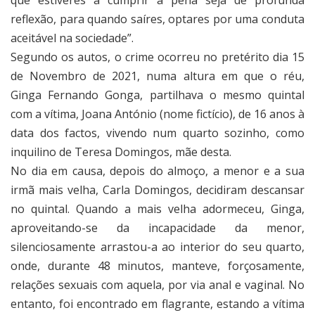
que estiveres a cumprir a pena seja de profunda
reflexão, para quando saíres, optares por uma conduta
aceitável na sociedade”.
Segundo os autos, o crime ocorreu no pretérito dia 15
de Novembro de 2021, numa altura em que o réu,
Ginga Fernando Gonga, partilhava o mesmo quintal
com a vítima, Joana António (nome fictício), de 16 anos à
data dos factos, vivendo num quarto sozinho, como
inquilino de Teresa Domingos, mãe desta.
No dia em causa, depois do almoço, a menor e a sua
irmã mais velha, Carla Domingos, decidiram descansar
no quintal. Quando a mais velha adormeceu, Ginga,
aproveitando-se da incapacidade da menor,
silenciosamente arrastou-a ao interior do seu quarto,
onde, durante 48 minutos, manteve, forçosamente,
relações sexuais com aquela, por via anal e vaginal. No
entanto, foi encontrado em flagrante, estando a vítima