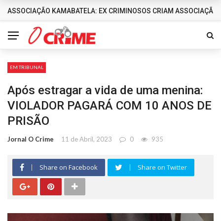
ASSOCIAÇÃO KAMABATELA: EX CRIMINOSOS CRIAM ASSOCIAÇÃO 
DESTAQUES
EM TRIBUNAL
Após estragar a vida de uma menina:
VIOLADOR PAGARÁ COM 10 ANOS DE
PRISÃO
Jornal O Crime
11 de Abril, 2023
0
935
Share on Facebook
Share on Twitter