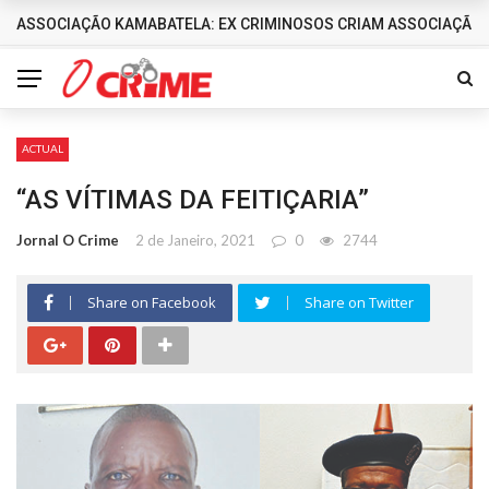
ASSOCIAÇÃO KAMABATELA: EX CRIMINOSOS CRIAM ASSOCIAÇÃO 
DESTAQUES
ACTUAL
“AS VÍTIMAS DA FEITIÇARIA”
Jornal O Crime
2 de Janeiro, 2021
0
2744
Share on Facebook
Share on Twitter