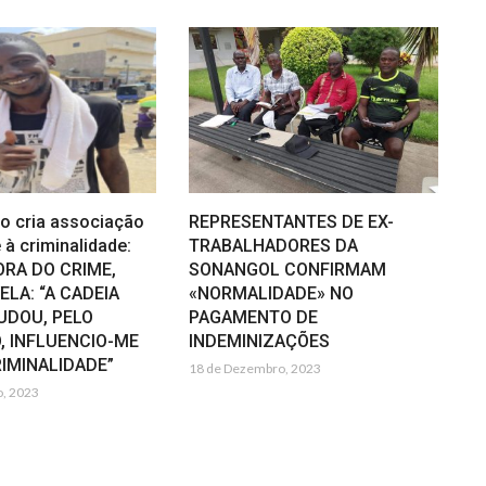
so cria associação
REPRESENTANTES DE EX-
à criminalidade:
TRABALHADORES DA
ORA DO CRIME,
SONANGOL CONFIRMAM
LA: “A CADEIA
«NORMALIDADE» NO
UDOU, PELO
PAGAMENTO DE
, INFLUENCIO-ME
INDEMINIZAÇÕES
RIMINALIDADE”
18 de Dezembro, 2023
, 2023