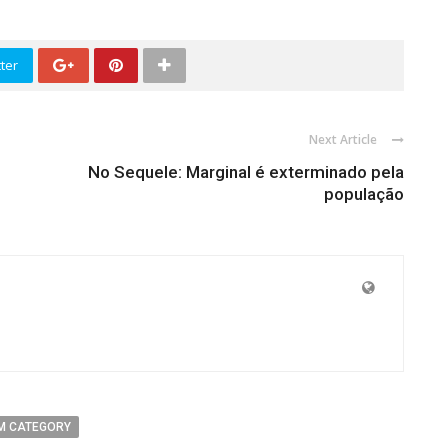
ter
Next Article
No Sequele: Marginal é exterminado pela
população
M CATEGORY