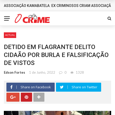
ASSOCIAÇÃO KAMABATELA: EX CRIMINOSOS CRIAM ASSOCIAÇÃO 
DESTAQUES
ACTUAL
DETIDO EM FLAGRANTE DELITO
CIDAÃO POR BURLA E FALSIFICAÇÃO
DE VISTOS
Edson Fortes
1 de Junho, 2022
0
1328
Share on Facebook
Share on Twitter