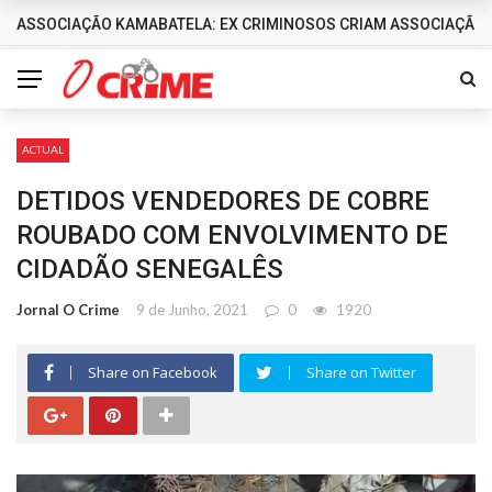
ASSOCIAÇÃO KAMABATELA: EX CRIMINOSOS CRIAM ASSOCIAÇÃO 
DESTAQUES
ACTUAL
DETIDOS VENDEDORES DE COBRE
ROUBADO COM ENVOLVIMENTO DE
CIDADÃO SENEGALÊS
Jornal O Crime
9 de Junho, 2021
0
1920
Share on Facebook
Share on Twitter