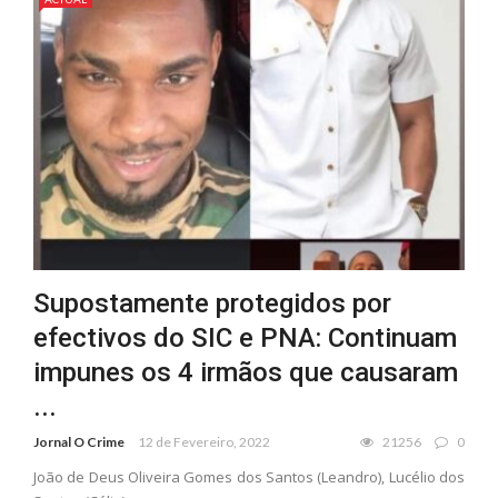
Supostamente protegidos por
efectivos do SIC e PNA: Continuam
impunes os 4 irmãos que causaram
...
Jornal O Crime
12 de Fevereiro, 2022
21256
0
João de Deus Oliveira Gomes dos Santos (Leandro), Lucélio dos