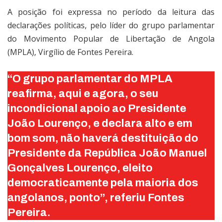
A posição foi expressa no período da leitura das
declarações políticas, pelo líder do grupo parlamentar
do Movimento Popular de Libertação de Angola
(MPLA), Virgílio de Fontes Pereira.
“O grupo parlamentar do MPLA
reafirma, aqui e agora, o seu
incondicional apoio ao Presidente
João Lourenço, e declara alto e em
bom som, não haverá destituição do
Presidente da República João Manuel
Gonçalves Lourenço, eleito
democraticamente pela maioria dos
angolanos, ponto”, referiu Fontes
Pereira.