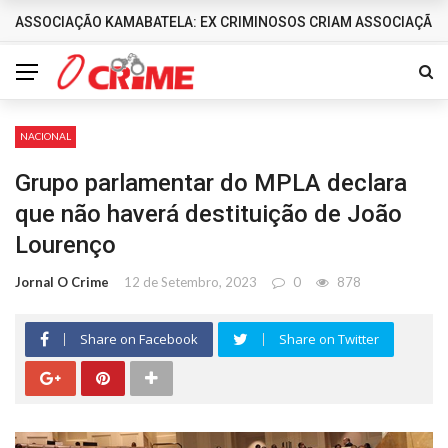
ASSOCIAÇÃO KAMABATELA: EX CRIMINOSOS CRIAM ASSOCIAÇÃO 
DESTAQUES
NACIONAL
Grupo parlamentar do MPLA declara
que não haverá destituição de João
Lourenço
Jornal O Crime
12 de Setembro, 2023
0
878
Share on Facebook
Share on Twitter