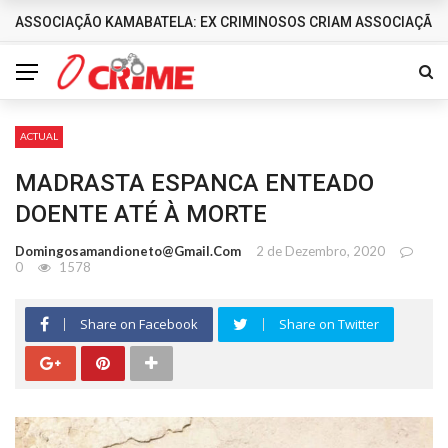
ASSOCIAÇÃO KAMABATELA: EX CRIMINOSOS CRIAM ASSOCIAÇÃO 
DESTAQUES
ACTUAL
MADRASTA ESPANCA ENTEADO
DOENTE ATÉ À MORTE
Domingosamandioneto@gmail.com
2 de Dezembro, 2020
0
1578
Share on Facebook
Share on Twitter