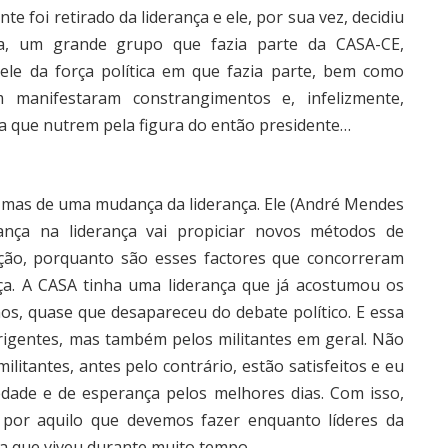
e foi retirado da liderança e ele, por sua vez, decidiu
a, um grande grupo que fazia parte da CASA-CE,
ele da força política em que fazia parte, bem como
 manifestaram constrangimentos e, infelizmente,
a que nutrem pela figura do então presidente…
, mas de uma mudança da liderança. Ele (André Mendes
nça na liderança vai propiciar novos métodos de
ção, porquanto são esses factores que concorreram
a. A CASA tinha uma liderança que já acostumou os
nos, quase que desapareceu do debate político. E essa
rigentes, mas também pelos militantes em geral. Não
itantes, antes pelo contrário, estão satisfeitos e eu
dade e de esperança pelos melhores dias. Com isso,
e por aquilo que devemos fazer enquanto líderes da
cia que viveu durante muito tempo.