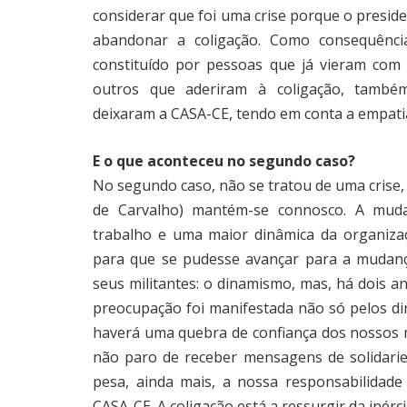
considerar que foi uma crise porque o president
abandonar a coligação. Como consequênci
constituído por pessoas que já vieram com 
outros que aderiram à coligação, também
deixaram a CASA-CE, tendo em conta a empati
E o que aconteceu no segundo caso?
No segundo caso, não se tratou de uma crise
de Carvalho) mantém-se connosco. A muda
trabalho e uma maior dinâmica da organiza
para que se pudesse avançar para a mudanç
seus militantes: o dinamismo, mas, há dois a
preocupação foi manifestada não só pelos di
haverá uma quebra de confiança dos nossos mil
não paro de receber mensagens de solidarie
pesa, ainda mais, a nossa responsabilidad
CASA-CE. A coligação está a ressurgir da inér