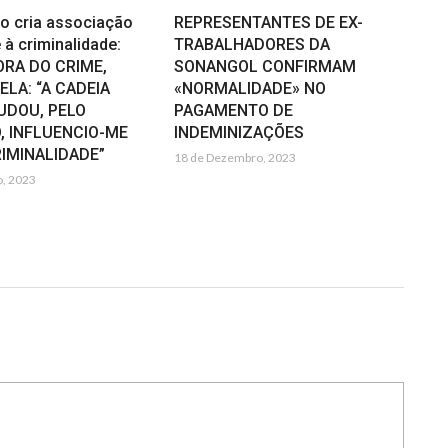
so cria associação
REPRESENTANTES DE EX-
à criminalidade:
TRABALHADORES DA
ORA DO CRIME,
SONANGOL CONFIRMAM
LA: “A CADEIA
«NORMALIDADE» NO
UDOU, PELO
PAGAMENTO DE
, INFLUENCIO-ME
INDEMINIZAÇÕES
RIMINALIDADE”
18 de Dezembro, 2023
, 2023