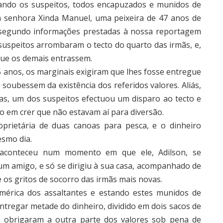
ando os suspeitos, todos encapuzados e munidos de
a senhora Xinda Manuel, uma peixeira de 47 anos de
a, segundo informações prestadas à nossa reportagem
 suspeitos arrombaram o tecto do quarto das irmãs, e,
 que os demais entrassem.
 anos, os marginais exigiram que lhes fosse entregue
soubessem da existência dos referidos valores. Aliás,
ias, um dos suspeitos efectuou um disparo ao tecto e
 em crer que não estavam aí para diversão.
oprietária de duas canoas para pesca, e o dinheiro
smo dia.
 aconteceu num momento em que ele, Adilson, se
um amigo, e só se dirigiu à sua casa, acompanhado de
 os gritos de socorro das irmãs mais novas.
mérica dos assaltantes e estando estes munidos de
entregar metade do dinheiro, dividido em dois sacos de
es obrigaram a outra parte dos valores sob pena de