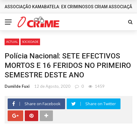
ASSOCIAÇÃO KAMABATELA: EX CRIMINOSOS CRIAM ASSOCIAÇÃO 
DESTAQUES
ACTUAL
SOCIEDADE
Polícia Nacional: SETE EFECTIVOS
MORTOS E 16 FERIDOS NO PRIMEIRO
SEMESTRE DESTE ANO
Dumilde Fuxi
12 de Agosto, 2020
0
1459
Share on Facebook
Share on Twitter