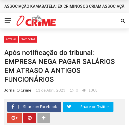
ASSOCIAÇÃO KAMABATELA: EX CRIMINOSOS CRIAM ASSOCIAÇÃO 
DESTAQUES
ACTUAL
NACIONAL
Após notificação do tribunal:
EMPRESA NEGA PAGAR SALÁRIOS
EM ATRASO A ANTIGOS
FUNCIONÁRIOS
Jornal O Crime
11 de Abril, 2023
0
1308
Share on Facebook
Share on Twitter