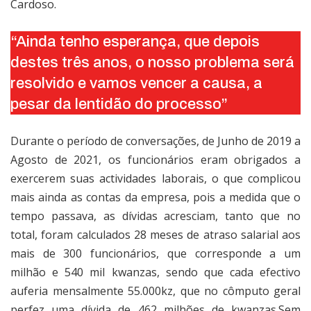
Cardoso.
“Ainda tenho esperança, que depois
destes três anos, o nosso problema será
resolvido e vamos vencer a causa, a
pesar da lentidão do processo”
Durante o período de conversações, de Junho de 2019 a
Agosto de 2021, os funcionários eram obrigados a
exercerem suas actividades laborais, o que complicou
mais ainda as contas da empresa, pois a medida que o
tempo passava, as dívidas acresciam, tanto que no
total, foram calculados 28 meses de atraso salarial aos
mais de 300 funcionários, que corresponde a um
milhão e 540 mil kwanzas, sendo que cada efectivo
auferia mensalmente 55.000kz, que no cômputo geral
perfez uma dívida de 462 milhões de kwanzas.Sem