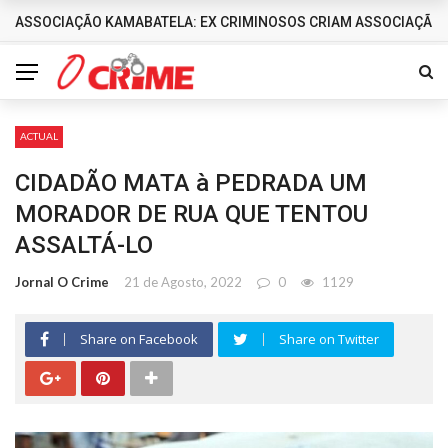
ASSOCIAÇÃO KAMABATELA: EX CRIMINOSOS CRIAM ASSOCIAÇÃO 
DESTAQUES
ACTUAL
CIDADÃO MATA à PEDRADA UM
MORADOR DE RUA QUE TENTOU
ASSALTÁ-LO
Jornal O Crime
21 de Agosto, 2022
0
1129
Share on Facebook
Share on Twitter