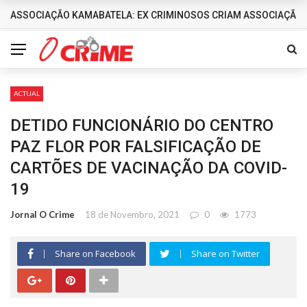
ASSOCIAÇÃO KAMABATELA: EX CRIMINOSOS CRIAM ASSOCIAÇÃO 
DESTAQUES
ACTUAL
DETIDO FUNCIONÁRIO DO CENTRO
PAZ FLOR POR FALSIFICAÇÃO DE
CARTÕES DE VACINAÇÃO DA COVID-
19
Jornal O Crime
18 de Novembro, 2021
0
1773
Share on Facebook
Share on Twitter