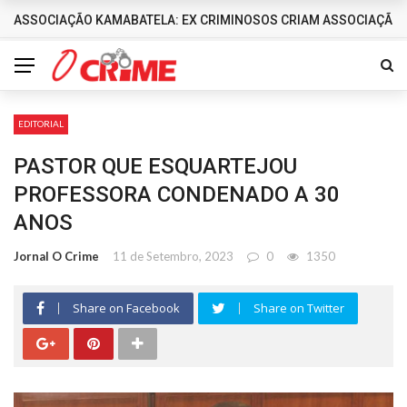
ASSOCIAÇÃO KAMABATELA: EX CRIMINOSOS CRIAM ASSOCIAÇÃO 
DESTAQUES
EDITORIAL
PASTOR QUE ESQUARTEJOU
PROFESSORA CONDENADO A 30
ANOS
Jornal O Crime
11 de Setembro, 2023
0
1350
Share on Facebook
Share on Twitter