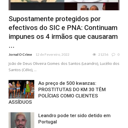
Supostamente protegidos por
efectivos do SIC e PNA: Continuam
impunes os 4 irmãos que causaram
...
Jornal O Crime
12 de Fevereiro, 2022
21256
0
João de Deus Oliveira Gomes dos Santos (Leandro), Lucélio dos
Santos (Célio), ...
Ao preço de 500 kwanzas:
PROSTITUTAS DO KM 30 TÊM
POLÍCIAS COMO CLIENTES
ASSÍDUOS
Leandro pode ter sido detido em
Portugal