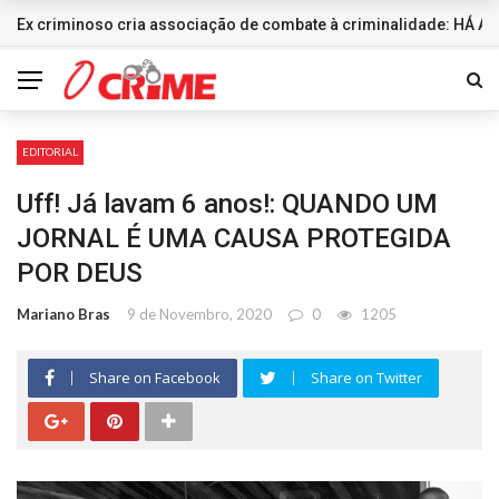
Ex criminoso cria associação de combate à criminalidade: HÁ
DESTAQUES
EDITORIAL
Uff! Já lavam 6 anos!: QUANDO UM
JORNAL É UMA CAUSA PROTEGIDA
POR DEUS
Mariano Bras
9 de Novembro, 2020
0
1205
Share on Facebook
Share on Twitter