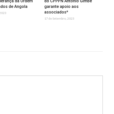
iderança da Ordem
do CPPPN António Gimbe
dos de Angola
garante apoio aos
associados*
 2023
17 de Setembro, 2023