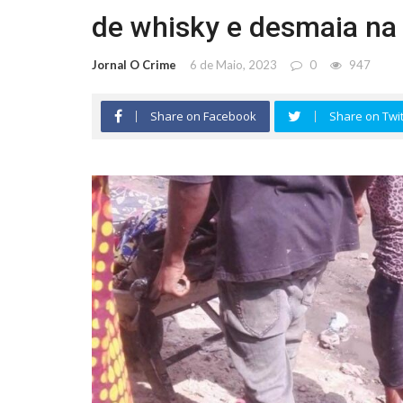
de whisky e desmaia na 
Jornal O Crime
6 de Maio, 2023
0
947
Share on Facebook
Share on Twit