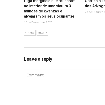
fuga marginais que roubaram
Corrida à l
no interior de uma viatura 3
dos Advoga
milhões de kwanzas e
24 de Outubro,
alvejaram os seus ocupantes
16 de Dezembro, 2023
PREV
NEXT
Leave a reply