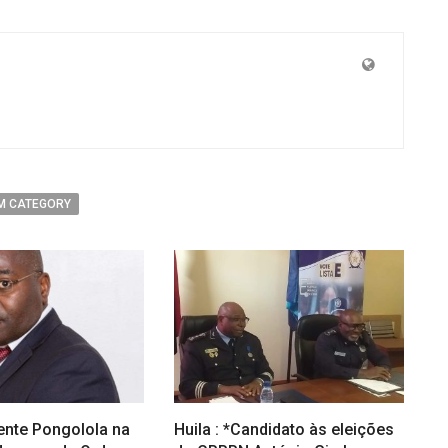
M CATEGORY
ente Pongolola na
Huila : *Candidato às eleições