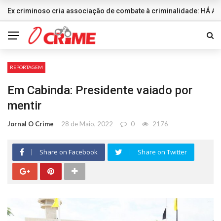
Ex criminoso cria associação de combate à criminalidade: HÁ
DESTAQUES
REPORTAGEM
Em Cabinda: Presidente vaiado por
mentir
Jornal O Crime
28 de Maio, 2022
0
2176
Share on Facebook
Share on Twitter