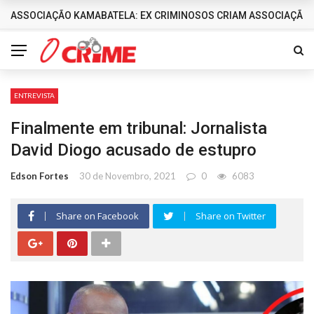
ASSOCIAÇÃO KAMABATELA: EX CRIMINOSOS CRIAM ASSOCIAÇÃO 
DESTAQUES
ENTREVISTA
Finalmente em tribunal: Jornalista
David Diogo acusado de estupro
Edson Fortes
30 de Novembro, 2021
0
6083
Share on Facebook
Share on Twitter