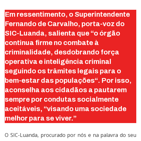
Em ressentimento, o Superintendente
Fernando de Carvalho, porta-voz do
SIC-Luanda, salienta que “o órgão
continua firme no combate à
criminalidade, desdobrando força
operativa e inteligência criminal
seguindo os trâmites legais para o
bem-estar das populações“. Por isso,
aconselha aos cidadãos a pautarem
sempre por condutas socialmente
aceitáveis, “visando uma sociedade
melhor para se viver.”
O SIC-Luanda, procurado por nós e na palavra do seu