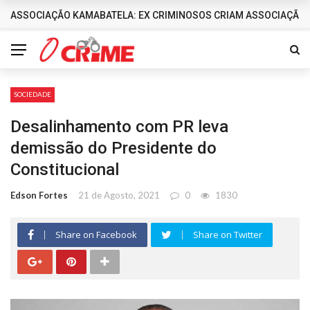
ASSOCIAÇÃO KAMABATELA: EX CRIMINOSOS CRIAM ASSOCIAÇÃO 
DESTAQUES
SOCIEDADE
Desalinhamento com PR leva
demissão do Presidente do
Constitucional
Edson Fortes
21 de Agosto, 2021
0
1830
Share on Facebook
Share on Twitter