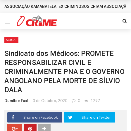
ASSOCIAÇÃO KAMABATELA: EX CRIMINOSOS CRIAM ASSOCIAÇÃO 
DESTAQUES
ACTUAL
Sindicato dos Médicos: PROMETE
RESPONSABILIZAR CIVIL E
CRIMINALMENTE PNA E O GOVERNO
ANGOLANO PELA MORTE DE SÍLVIO
DALA
Dumilde Fuxi
3 de Outubro, 2020
0
1297
Share on Facebook
Share on Twitter