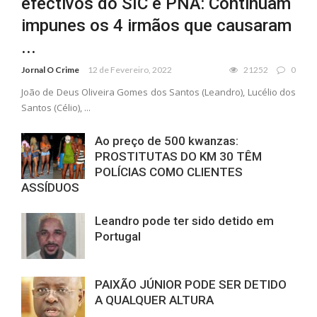
efectivos do SIC e PNA: Continuam
impunes os 4 irmãos que causaram
...
Jornal O Crime
12 de Fevereiro, 2022
21252
0
João de Deus Oliveira Gomes dos Santos (Leandro), Lucélio dos
Santos (Célio), ...
Ao preço de 500 kwanzas:
PROSTITUTAS DO KM 30 TÊM
POLÍCIAS COMO CLIENTES
ASSÍDUOS
Leandro pode ter sido detido em
Portugal
PAIXÃO JÚNIOR PODE SER DETIDO
A QUALQUER ALTURA