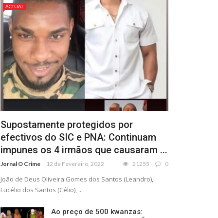
ACTUAL
Supostamente protegidos por
efectivos do SIC e PNA: Continuam
impunes os 4 irmãos que causaram ...
Jornal O Crime
12 de Fevereiro, 2022
21255
0
João de Deus Oliveira Gomes dos Santos (Leandro),
Lucélio dos Santos (Célio), ...
Ao preço de 500 kwanzas: