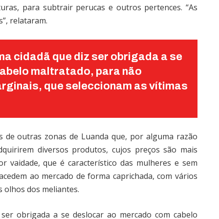
turas, para subtrair perucas e outros pertences. “As
”, relataram.
a cidadã que diz ser obrigada a se
abelo maltratado, para não
rginais, que seleccionam as vítimas
s de outras zonas de Luanda que, por alguma razão
dquirirem diversos produtos, cujos preços são mais
r vaidade, que é característico das mulheres e sem
acedem ao mercado de forma caprichada, com vários
 olhos dos meliantes.
z ser obrigada a se deslocar ao mercado com cabelo