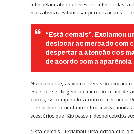
interpelam até mulheres no interior das via
mais atentas evitam usar perucas nestes locais
“Está demais”. Exclamou um
deslocar ao mercado com c
despertar a atenção dos ma
de acordo com a aparência.
Normalmente, as vítimas têm sido moradore
especial, se dirigem ao mercado a fim de a
baixos, se comparado a outros mercados. Po
conhecimento nenhum sobre a área, muitas 
acessórios que não passam despercebidos aos
“Está demais”. Exclamou uma cidadã que di